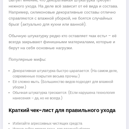
Бытует мнение, что декоративная штукатурка требует
нежного ухода. На деле всё зависит от её вида и состава.
Например, силиконовые декоративные составы отлично
справляются с влажной уборкой, не боятся случайных
брызг (актуально для кухни или ванной).
Обычную штукатурку редко кто оставляет «как есть» – её
всегда закрывают финишными материалами, которые и
берут на себя основные нагрузки.
Популярные мифы:
Декоративная штукатурка быстро царапается. (На самом деле,
современные покрытия весьма прочны.)
Её сложно мыть. (Большинство видов подходят для влажной
уборки.)
Обычная штукатурка трескается. (Если нарушена технология
нанесения – да, но не всегда.)
Краткий чек-лист для правильного ухода
Избегайте агрессивных чистящих средств.
Используйте мягкую ткань для влажной уборки.