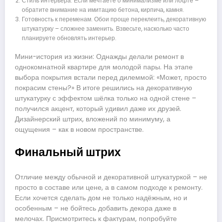
Стиль интерьера. Если мечтаете о минимализме или лофте –
обратите внимание на имитацию бетона, кирпича, камня.
Готовность к переменам. Обои проще переклеить, декоративную
штукатурку – сложнее заменить. Взвесьте, насколько часто
планируете обновлять интерьер.
Мини-история из жизни: Однажды делали ремонт в
однокомнатной квартире для молодой пары. На этапе
выбора покрытия встали перед дилеммой: «Может, просто
покрасим стены?» В итоге решились на декоративную
штукатурку с эффектом шёлка только на одной стене –
получился акцент, который удивил даже их друзей.
Дизайнерский штрих, вложений по минимуму, а
ощущения – как в новом пространстве.
Финальный штрих
Отличие между обычной и декоративной штукатуркой – не
просто в составе или цене, а в самом подходе к ремонту.
Если хочется сделать дом не только надёжным, но и
особенным – не бойтесь добавить декора даже в
мелочах. Присмотритесь к фактурам, попробуйте