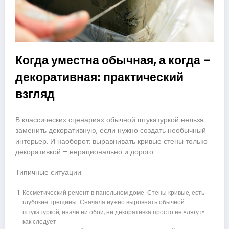
Когда уместна обычная, а когда –
декоративная: практический
взгляд
В классических сценариях обычной штукатуркой нельзя
заменить декоративную, если нужно создать необычный
интерьер. И наоборот: выравнивать кривые стены только
декоративкой – нерационально и дорого.
Типичные ситуации:
Косметический ремонт в панельном доме. Стены кривые, есть
глубокие трещины. Сначала нужно выровнять обычной
штукатуркой, иначе ни обои, ни декоративка просто не «лягут»
как следует.