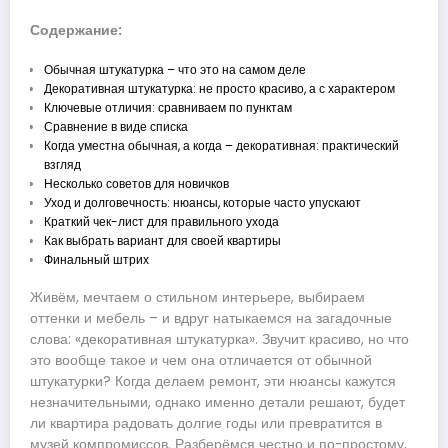
Содержание:
Обычная штукатурка – что это на самом деле
Декоративная штукатурка: не просто красиво, а с характером
Ключевые отличия: сравниваем по пунктам
Сравнение в виде списка
Когда уместна обычная, а когда – декоративная: практический
взгляд
Несколько советов для новичков
Уход и долговечность: нюансы, которые часто упускают
Краткий чек-лист для правильного ухода
Как выбрать вариант для своей квартиры
Финальный штрих
Живём, мечтаем о стильном интерьере, выбираем
оттенки и мебель – и вдруг натыкаемся на загадочные
слова: «декоративная штукатурка». Звучит красиво, но что
это вообще такое и чем она отличается от обычной
штукатурки? Когда делаем ремонт, эти нюансы кажутся
незначительными, однако именно детали решают, будет
ли квартира радовать долгие годы или превратится в
музей компромиссов. Разберёмся честно и по-простому,