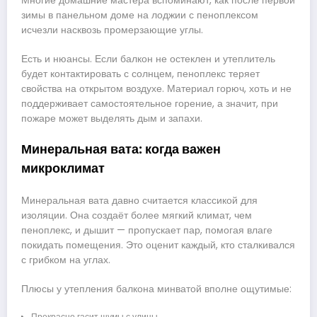
Многие домашние мастера вспоминают, как после первой
зимы в панельном доме на лоджии с пеноплексом
исчезли насквозь промерзающие углы.
Есть и нюансы. Если балкон не остеклен и утеплитель
будет контактировать с солнцем, пеноплекс теряет
свойства на открытом воздухе. Материал горюч, хоть и не
поддерживает самостоятельное горение, а значит, при
пожаре может выделять дым и запахи.
Минеральная вата: когда важен
микроклимат
Минеральная вата давно считается классикой для
изоляции. Она создаёт более мягкий климат, чем
пеноплекс, и дышит — пропускает пар, помогая влаге
покидать помещения. Это оценит каждый, кто сталкивался
с грибком на углах.
Плюсы у утепления балкона минватой вполне ощутимые:
Прекрасно гасит шумы с улицы.