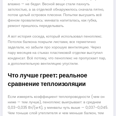
влажно — не беда». Весной вещи стали пахнуть
затхлостью, а за отделкой обнаружилось сначала пятно,
потом целый островок плесени. Попытки высушить всё
феном провалились: минвата напиталась, как губка,
ремонт пришлось переделывать.
А вот история соседа, который использовал пеноплекс.
Потолок балкона покрыли листами, все герметично
заделали, но забыли про хорошую вентиляцию. Через
пару месяцев на стыках пластиковой отделки выступил
конденсат. Всё потому, что пеноплекс не пропускает пар,
а дополнительную вентиляцию упустили.
Что лучше греет: реальное
сравнение теплоизоляции
Если измерять коэффициент теплопроводности (чем он
ниже — тем лучше), пеноплекс выигрывает: в среднем
0,03–0,035 Вт/(м·К), у минваты чуть выше — 0,037–0,045.
Чем тоньше слой утеплителя и чем меньше балкон, тем