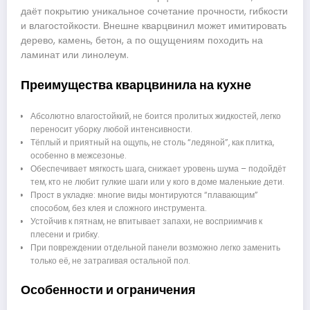
даёт покрытию уникальное сочетание прочности, гибкости
и влагостойкости. Внешне кварцвинил может имитировать
дерево, камень, бетон, а по ощущениям походить на
ламинат или линолеум.
Преимущества кварцвинила на кухне
Абсолютно влагостойкий, не боится пролитых жидкостей, легко
переносит уборку любой интенсивности.
Тёплый и приятный на ощупь, не столь “ледяной”, как плитка,
особенно в межсезонье.
Обеспечивает мягкость шага, снижает уровень шума – подойдёт
тем, кто не любит гулкие шаги или у кого в доме маленькие дети.
Прост в укладке: многие виды монтируются “плавающим”
способом, без клея и сложного инструмента.
Устойчив к пятнам, не впитывает запахи, не восприимчив к
плесени и грибку.
При повреждении отдельной панели возможно легко заменить
только её, не затрагивая остальной пол.
Особенности и ограничения