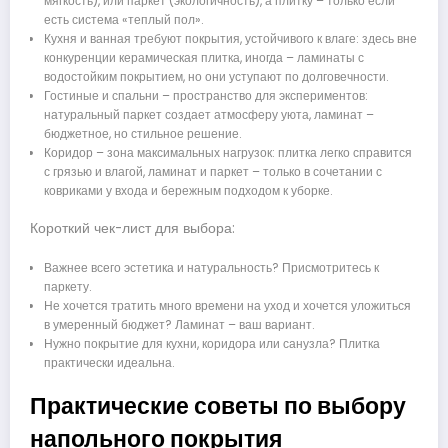
мягкость), или паркет (экологичность), а плитку – только если
есть система «теплый пол».
Кухня и ванная требуют покрытия, устойчивого к влаге: здесь вне
конкуренции керамическая плитка, иногда – ламинаты с
водостойким покрытием, но они уступают по долговечности.
Гостиные и спальни – пространство для экспериментов:
натуральный паркет создает атмосферу уюта, ламинат –
бюджетное, но стильное решение.
Коридор – зона максимальных нагрузок: плитка легко справится
с грязью и влагой, ламинат и паркет – только в сочетании с
ковриками у входа и бережным подходом к уборке.
Короткий чек-лист для выбора:
Важнее всего эстетика и натуральность? Присмотритесь к
паркету.
Не хочется тратить много времени на уход и хочется уложиться
в умеренный бюджет? Ламинат – ваш вариант.
Нужно покрытие для кухни, коридора или санузла? Плитка
практически идеальна.
Практические советы по выбору
напольного покрытия