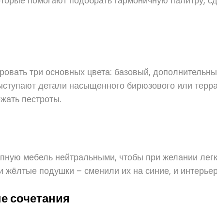
которые помогают подобрать гармоничную палитру, с
вать три основных цвета: базовый, дополнительный
ыступают детали насыщенного бирюзового или терра
ежать пестроты.
упную мебель нейтральными, чтобы при желании легк
 жёлтые подушки – сменили их на синие, и интерьер
е сочетания