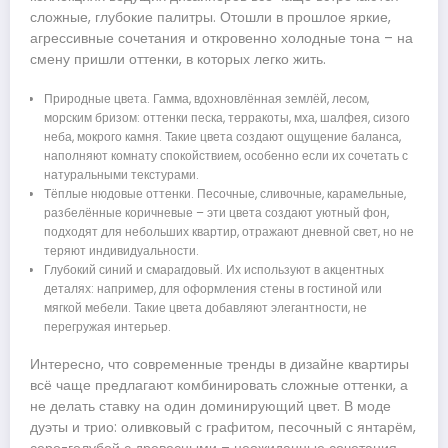
сложные, глубокие палитры. Отошли в прошлое яркие,
агрессивные сочетания и откровенно холодные тона – на
смену пришли оттенки, в которых легко жить.
Природные цвета. Гамма, вдохновлённая землёй, лесом,
морским бризом: оттенки песка, терракоты, мха, шалфея, сизого
неба, мокрого камня. Такие цвета создают ощущение баланса,
наполняют комнату спокойствием, особенно если их сочетать с
натуральными текстурами.
Тёплые нюдовые оттенки. Песочные, сливочные, карамельные,
разбелённые коричневые – эти цвета создают уютный фон,
подходят для небольших квартир, отражают дневной свет, но не
теряют индивидуальности.
Глубокий синий и смарагдовый. Их используют в акцентных
деталях: например, для оформления стены в гостиной или
мягкой мебели. Такие цвета добавляют элегантности, не
перегружая интерьер.
Интересно, что современные тренды в дизайне квартиры
всё чаще предлагают комбинировать сложные оттенки, а
не делать ставку на один доминирующий цвет. В моде
дуэты и трио: оливковый с графитом, песочный с янтарём,