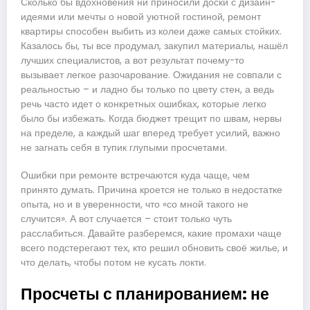
Сколько бы вдохновения ни приносили доски с дизайн-
идеями или мечты о новой уютной гостиной, ремонт
квартиры способен выбить из колеи даже самых стойких.
Казалось бы, ты все продумал, закупил материалы, нашёл
лучших специалистов, а вот результат почему-то
вызывает легкое разочарование. Ожидания не совпали с
реальностью – и ладно бы только по цвету стен, а ведь
речь часто идет о конкретных ошибках, которые легко
было бы избежать. Когда бюджет трещит по швам, нервы
на пределе, а каждый шаг вперед требует усилий, важно
не загнать себя в тупик глупыми просчетами.
Ошибки при ремонте встречаются куда чаще, чем
принято думать. Причина кроется не только в недостатке
опыта, но и в уверенности, что «со мной такого не
случится». А вот случается – стоит только чуть
расслабиться. Давайте разберемся, какие промахи чаще
всего подстерегают тех, кто решил обновить своё жилье, и
что делать, чтобы потом не кусать локти.
Просчеты с планированием: не