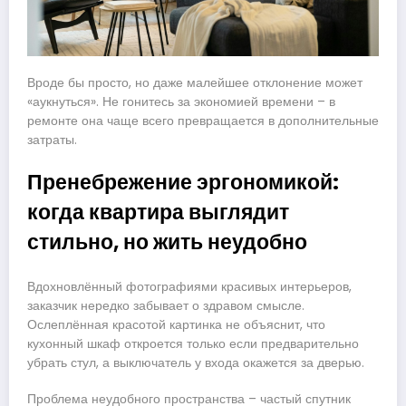
Вроде бы просто, но даже малейшее отклонение может
«аукнуться». Не гонитесь за экономией времени – в
ремонте она чаще всего превращается в дополнительные
затраты.
Пренебрежение эргономикой:
когда квартира выглядит
стильно, но жить неудобно
Вдохновлённый фотографиями красивых интерьеров,
заказчик нередко забывает о здравом смысле.
Ослеплённая красотой картинка не объяснит, что
кухонный шкаф откроется только если предварительно
убрать стул, а выключатель у входа окажется за дверью.
Проблема неудобного пространства – частый спутник