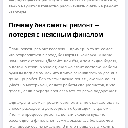
непредвиденных расходов и не выйти за рамки бюджета,
важно научиться грамотно рассчитывать смету на ремонт
квартиры.
Почему без сметы ремонт –
лотерея с неясным финалом
Планировать ремонт вслепую – примерно то же самое,
что отправляться в поход без карты и компаса. Многие
начинают с фразы: «Давайте начнём, а там видно будет»,
а потом внезапно узнают, сколько стоит доставка мебели
ручным подъёмом или что плитка закончилась за два дня
до конца работ. Без сметы сложно понять, сколько денег
уйдёт на материалы, оплату работы специалистов, и что
делать, если посреди процесса что-то резко подорожает.
Однажды знакомый решил сэкономить: не стал составлять
список расходов, а договорился с бригадой «в целом».
Итог – в процессе ремонта деньги уходили куда-то
бесследно, а финальная сумма оказалась больше, чем
планировалось изначально. В итоге пришлось отложить