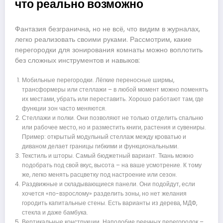
что реально возможно
Фантазия безгранична, но не всё, что видим в журналах,
легко реализовать своими руками. Рассмотрим, какие
перегородки для зонирования комнаты можно воплотить
без сложных инструментов и навыков:
Мобильные перегородки. Лёгкие переносные ширмы,
трансформеры или стеллажи – в любой момент можно поменять
их местами, убрать или переставить. Хорошо работают там, где
функции зон часто меняются.
Стеллажи и полки. Они позволяют не только отделить спальню
или рабочее место, но и разместить книги, растения и сувениры.
Пример: открытый модульный стеллаж между кроватью и
диваном делает границы гибкими и функциональными.
Текстиль и шторы. Самый бюджетный вариант. Ткань можно
подобрать под свой вкус, высота – на ваше усмотрение. К тому
же, легко менять расцветку под настроение или сезон.
Раздвижные и складывающиеся панели. Они подойдут, если
хочется «по-взрослому» разделить зоны, но нет желания
городить капитальные стены. Есть варианты из дерева, МДФ,
стекла и даже бамбука.
Вертикальные конструкции. Наподобие реечных перегородок –