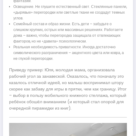
фантазий.
Освещение. Не глушите естественный свет. Стеклянные панели,
«дырявые» перегородки или светлые ткани не создадут темных
углов.
Семейный состав и образ жизни. Есть дети – забудьте о
слишком хрупких, острых или массивных решениях. Работаете
дома – важно, чтобы перегородка защищала от отвлекающих
факторов, но не «давила» психологически.
Реальная необходимость приватности. Иногда достаточно
символического разграничения – акцентного цвета или ковра, а
не глухой перегородки.
Приведу пример: Юля, молодая мама, организовала
рабочий угол за занавеской. Оказалось, что поначалу это
казалось отличной идеей, но малыш воспринимал штору
скорее как забаву для игры в прятки, чем как границу. Итог
– выбор в пользу мобильного книжного стеллажа, который
ребёнок обошёл вниманием (и который стал опорой для
очередной пирамидки из книг).