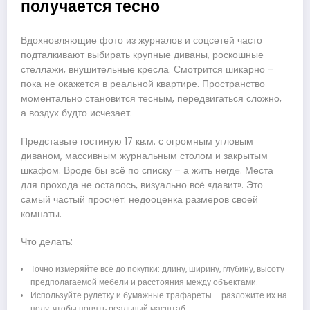
получается тесно
Вдохновляющие фото из журналов и соцсетей часто
подталкивают выбирать крупные диваны, роскошные
стеллажи, внушительные кресла. Смотрится шикарно –
пока не окажется в реальной квартире. Пространство
моментально становится тесным, передвигаться сложно,
а воздух будто исчезает.
Представьте гостиную 17 кв.м. с огромным угловым
диваном, массивным журнальным столом и закрытым
шкафом. Вроде бы всё по списку – а жить негде. Места
для прохода не осталось, визуально всё «давит». Это
самый частый просчёт: недооценка размеров своей
комнаты.
Что делать:
Точно измеряйте всё до покупки: длину, ширину, глубину, высоту
предполагаемой мебели и расстояния между объектами.
Используйте рулетку и бумажные трафареты – разложите их на
полу, чтобы понять реальный масштаб.