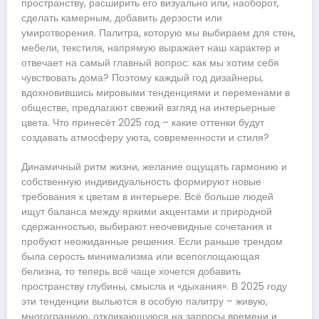
пространству, расширить его визуально или, наоборот,
сделать камерным, добавить дерзости или
умиротворения. Палитра, которую мы выбираем для стен,
мебели, текстиля, напрямую выражает наш характер и
отвечает на самый главный вопрос: как мы хотим себя
чувствовать дома? Поэтому каждый год дизайнеры,
вдохновившись мировыми тенденциями и переменами в
обществе, предлагают свежий взгляд на интерьерные
цвета. Что принесёт 2025 год – какие оттенки будут
создавать атмосферу уюта, современности и стиля?
Динамичный ритм жизни, желание ощущать гармонию и
собственную индивидуальность формируют новые
требования к цветам в интерьере. Всё больше людей
ищут баланса между яркими акцентами и природной
сдержанностью, выбирают неочевидные сочетания и
пробуют неожиданные решения. Если раньше трендом
была серость минимализма или всепоглощающая
белизна, то теперь всё чаще хочется добавить
пространству глубины, смысла и «дыхания». В 2025 году
эти тенденции выльются в особую палитру – живую,
многогранную, откликающуюся на запросы времени и